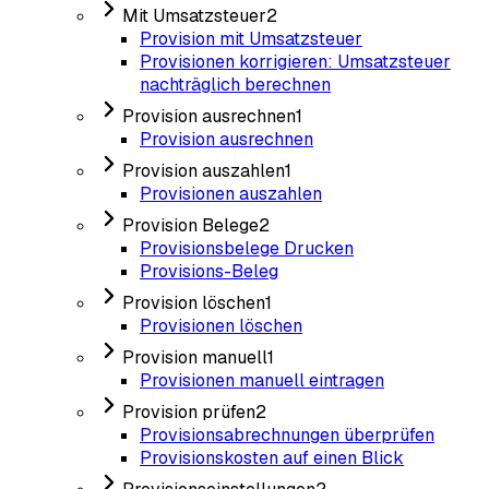
Mit Umsatzsteuer
2
Provision mit Umsatzsteuer
Provisionen korrigieren: Umsatzsteuer
nachträglich berechnen
Provision ausrechnen
1
Provision ausrechnen
Provision auszahlen
1
Provisionen auszahlen
Provision Belege
2
Provisionsbelege Drucken
Provisions-Beleg
Provision löschen
1
Provisionen löschen
Provision manuell
1
Provisionen manuell eintragen
Provision prüfen
2
Provisionsabrechnungen überprüfen
Provisionskosten auf einen Blick