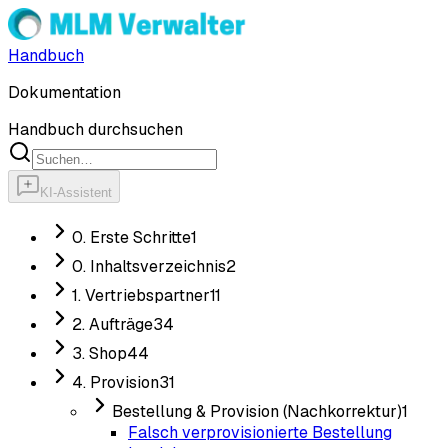
Handbuch
Dokumentation
Handbuch durchsuchen
KI-Assistent
0. Erste Schritte
1
0. Inhaltsverzeichnis
2
1. Vertriebspartner
11
2. Aufträge
34
3. Shop
44
4. Provision
31
Bestellung & Provision (Nachkorrektur)
1
Falsch verprovisionierte Bestellung