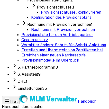
Provisionseinstellungen
2
Provisionsschlüssel
1
Provisionsschlüssel konfigurieren
Konfiguration des Provisionsplans
Rechnung mit Provision verrechnen
1
Rechnung mit Provision verrechnen
Provisionsliste für den Vertriebspartner
Gesamtumsatz
Vermittler ändern: Schritt-für-Schritt-Anleitung
Erstellen und Übermitteln von Zertifikaten bei
Erreichen einer neuen Karrierestufe
Provisionsmodelle im Überblick
5. Partnerprogramm
13
6. Assistent
9
DHL
1
Einstellungen
35
Handbuch
Inhalt
Handbuch durchsuchen