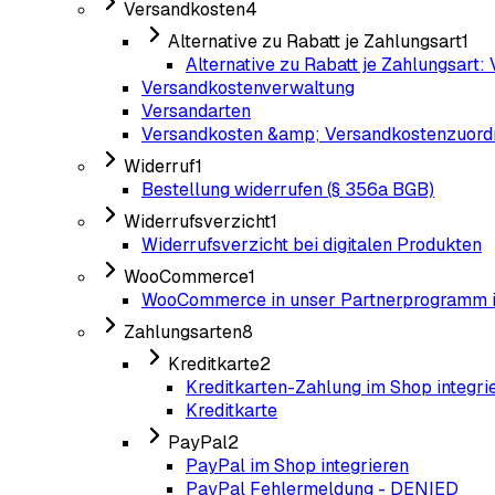
Versandkosten
4
Alternative zu Rabatt je Zahlungsart
1
Alternative zu Rabatt je Zahlungsart:
Versandkostenverwaltung
Versandarten
Versandkosten &amp; Versandkostenzuor
Widerruf
1
Bestellung widerrufen (§ 356a BGB)
Widerrufsverzicht
1
Widerrufsverzicht bei digitalen Produkten
WooCommerce
1
WooCommerce in unser Partnerprogramm i
Zahlungsarten
8
Kreditkarte
2
Kreditkarten-Zahlung im Shop integri
Kreditkarte
PayPal
2
PayPal im Shop integrieren
PayPal Fehlermeldung - DENIED