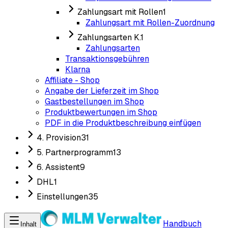
Zahlungsart mit Rollen
1
Zahlungsart mit Rollen-Zuordnung
Zahlungsarten K.
1
Zahlungsarten
Transaktionsgebühren
Klarna
Affiliate - Shop
Angabe der Lieferzeit im Shop
Gastbestellungen im Shop
Produktbewertungen im Shop
PDF in die Produktbeschreibung einfügen
4. Provision
31
5. Partnerprogramm
13
6. Assistent
9
DHL
1
Einstellungen
35
Handbuch
Inhalt