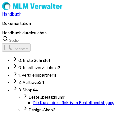
Handbuch
Dokumentation
Handbuch durchsuchen
KI-Assistent
0. Erste Schritte
1
0. Inhaltsverzeichnis
2
1. Vertriebspartner
11
2. Aufträge
34
3. Shop
44
Bestellbestätigung
1
Die Kunst der effektiven Bestellbestätigun
Design-Shop
3