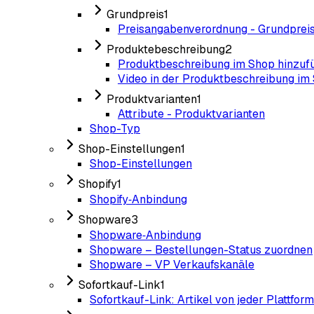
Grundpreis
1
Preisangabenverordnung - Grundprei
Produktebeschreibung
2
Produktbeschreibung im Shop hinzuf
Video in der Produktbeschreibung im 
Produktvarianten
1
Attribute - Produktvarianten
Shop-Typ
Shop-Einstellungen
1
Shop-Einstellungen
Shopify
1
Shopify‑Anbindung
Shopware
3
Shopware‑Anbindung
Shopware – Bestellungen-Status zuordnen
Shopware – VP Verkaufskanäle
Sofortkauf-Link
1
Sofortkauf-Link: Artikel von jeder Plattfor