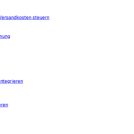
 Versandkosten steuern
dnung
ntegrieren
eren