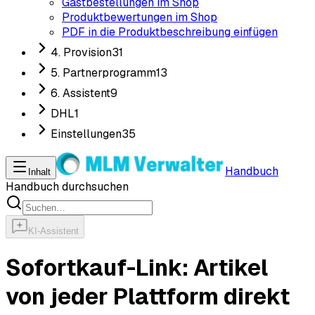
Gastbestellungen im Shop
Produktbewertungen im Shop
PDF in die Produktbeschreibung einfügen
4. Provision
31
5. Partnerprogramm
13
6. Assistent
9
DHL
1
Einstellungen
35
Handbuch
Inhalt
Handbuch durchsuchen
KI-Assistent
Sofortkauf-Link: Artikel
von jeder Plattform direkt