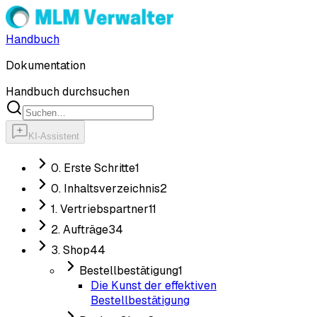
Handbuch
Dokumentation
Handbuch durchsuchen
KI-Assistent
0. Erste Schritte
1
0. Inhaltsverzeichnis
2
1. Vertriebspartner
11
2. Aufträge
34
3. Shop
44
Bestellbestätigung
1
Die Kunst der effektiven
Bestellbestätigung