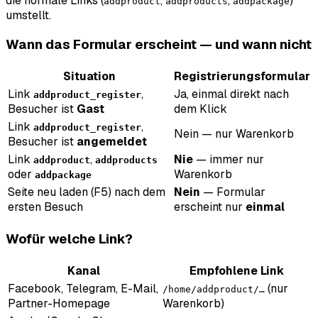
die normale Links (
,
,
)
addproduct
addproducts
addpackage
umstellt.
Wann das Formular erscheint — und wann nicht
Situation
Registrierungsformular
Link
,
Ja, einmal direkt nach
addproduct_register
Besucher ist
Gast
dem Klick
Link
,
addproduct_register
Nein — nur Warenkorb
Besucher ist
angemeldet
Link
,
Nie
— immer nur
addproduct
addproducts
oder
Warenkorb
addpackage
Seite neu laden (F5) nach dem
Nein
— Formular
ersten Besuch
erscheint nur
einmal
Wofür welche Link?
Kanal
Empfohlene Link
Facebook, Telegram, E-Mail,
(nur
/home/addproduct/…
Partner-Homepage
Warenkorb)