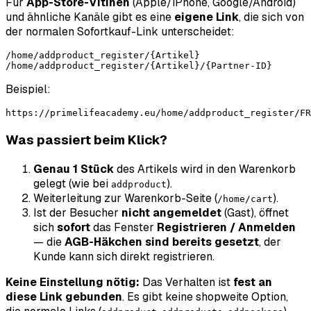
Für
App-Store-Vitinen
(Apple/iPhone, Google/Android)
und ähnliche Kanäle gibt es eine
eigene Link
, die sich von
der normalen Sofortkauf-Link unterscheidet:
/home/addproduct_register/{Artikel}

Beispiel:
Was passiert beim Klick?
Genau 1 Stück
des Artikels wird in den Warenkorb
gelegt (wie bei
).
addproduct
Weiterleitung zur Warenkorb-Seite (
).
/home/cart
Ist der Besucher
nicht angemeldet
(Gast), öffnet
sich
sofort
das Fenster
Registrieren / Anmelden
— die
AGB-Häkchen sind bereits gesetzt
, der
Kunde kann sich direkt registrieren.
Keine Einstellung nötig:
Das Verhalten ist
fest an
diese Link gebunden
. Es gibt keine shopweite Option,