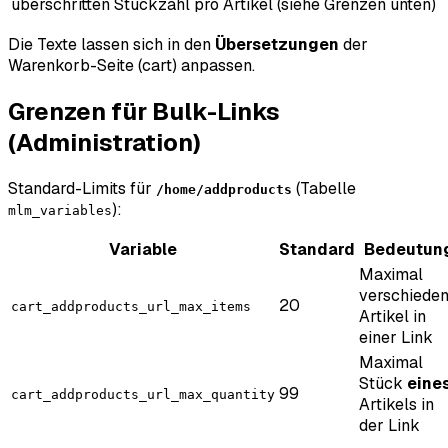
überschritten
Stückzahl pro Artikel (siehe Grenzen unten)
Die Texte lassen sich in den
Übersetzungen
der
Warenkorb-Seite (
cart
) anpassen.
Grenzen für Bulk-Links
(Administration)
Standard-Limits für
(Tabelle
/home/addproducts
):
mlm_variables
Variable
Standard
Bedeutun
Maximal
verschiede
20
cart_addproducts_url_max_items
Artikel in
einer Link
Maximal
Stück
eine
99
cart_addproducts_url_max_quantity
Artikels in
der Link