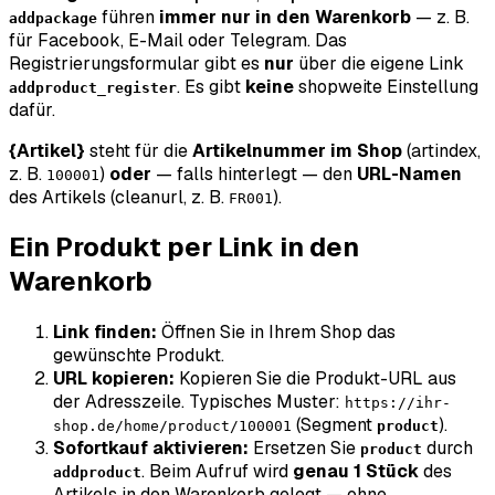
führen
immer nur in den Warenkorb
— z. B.
addpackage
für Facebook, E-Mail oder Telegram. Das
Registrierungsformular gibt es
nur
über die eigene Link
. Es gibt
keine
shopweite Einstellung
addproduct_register
dafür.
{Artikel}
steht für die
Artikelnummer im Shop
(
artindex
,
z. B.
)
oder
— falls hinterlegt — den
URL-Namen
100001
des Artikels (
cleanurl
, z. B.
).
FR001
Ein Produkt per Link in den
Warenkorb
Link finden:
Öffnen Sie in Ihrem Shop das
gewünschte Produkt.
URL kopieren:
Kopieren Sie die Produkt-URL aus
der Adresszeile. Typisches Muster:
https://ihr-
(Segment
).
shop.de/home/product/100001
product
Sofortkauf aktivieren:
Ersetzen Sie
durch
product
. Beim Aufruf wird
genau 1 Stück
des
addproduct
Artikels in den Warenkorb gelegt — ohne