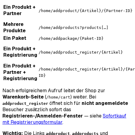
Ein Produkt +
/home/addproduct/{Artikel}/{Partner-ID}
Partner
Mehrere
/home/addproducts?products[…]
Produkte
Ein Paket
/home/addpackage/{Paket-ID}
Ein Produkt +
/home/addproduct_register/{Artikel}
Registrierung
Ein Produkt +
/home/addproduct_register/{Artikel}/{Par
Partner +
ID}
Registrierung
Nach erfolgreichem Aufruf leitet der Shop zur
Warenkorb-Seite
(
) weiter. Bei
/home/cart
öffnet sich für
nicht angemeldete
addproduct_register
Besucher zusätzlich sofort das
Registrieren-/Anmelden-Fenster
— siehe
Sofortkauf
mit Registrierungsformular
.
Wichtig:
Die Links
,
und
addproduct
addproducts