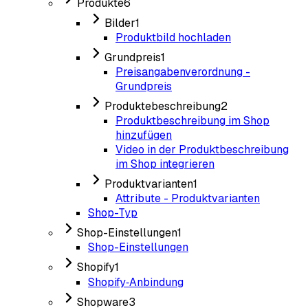
Produkte
6
Bilder
1
Produktbild hochladen
Grundpreis
1
Preisangabenverordnung -
Grundpreis
Produktebeschreibung
2
Produktbeschreibung im Shop
hinzufügen
Video in der Produktbeschreibung
im Shop integrieren
Produktvarianten
1
Attribute - Produktvarianten
Shop-Typ
Shop-Einstellungen
1
Shop-Einstellungen
Shopify
1
Shopify‑Anbindung
Shopware
3