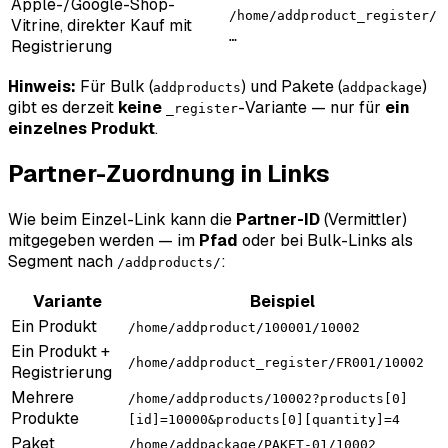
Apple-/Google-Shop-
/home/addproduct_register/
Vitrine, direkter Kauf mit
…
Registrierung
Hinweis:
Für Bulk (
) und Pakete (
)
addproducts
addpackage
gibt es derzeit
keine
-Variante — nur für
ein
_register
einzelnes Produkt
.
Partner-Zuordnung in Links
Wie beim Einzel-Link kann die
Partner-ID
(Vermittler)
mitgegeben werden — im
Pfad
oder bei Bulk-Links als
Segment nach
:
/addproducts/
Variante
Beispiel
Ein Produkt
/home/addproduct/100001/10002
Ein Produkt +
/home/addproduct_register/FR001/10002
Registrierung
Mehrere
/home/addproducts/10002?products[0]
Produkte
[id]=10000&products[0][quantity]=4
Paket
/home/addpackage/PAKET-01/10002