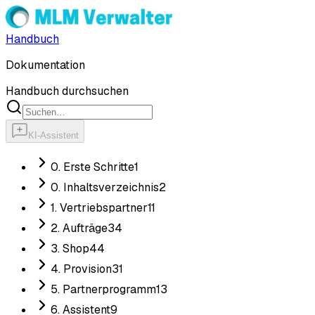
Handbuch
Dokumentation
Handbuch durchsuchen
KI-Assistent
0. Erste Schritte
1
0. Inhaltsverzeichnis
2
1. Vertriebspartner
11
2. Aufträge
34
3. Shop
44
4. Provision
31
5. Partnerprogramm
13
6. Assistent
9