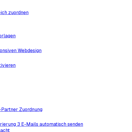
eich zuordnen
Vorlagen
ponsiven Webdesign
tivieren
te-Partner Zuordnung
rierung 3 E-Mails automatisch senden
macht