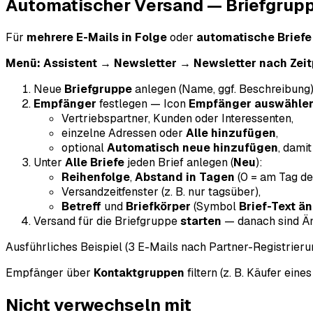
Automatischer Versand — Briefgruppe
Für
mehrere E-Mails in Folge
oder
automatische Briefe
Menü:
Assistent → Newsletter → Newsletter nach Zeit
Neue
Briefgruppe
anlegen (Name, ggf. Beschreibung)
Empfänger
festlegen — Icon
Empfänger auswähle
Vertriebspartner, Kunden oder Interessenten,
einzelne Adressen oder
Alle hinzufügen
,
optional
Automatisch neue hinzufügen
, dami
Unter
Alle Briefe
jeden Brief anlegen (
Neu
):
Reihenfolge
,
Abstand in Tagen
(0 = am Tag des
Versandzeitfenster (z. B. nur tagsüber),
Betreff
und
Briefkörper
(Symbol
Brief-Text ä
Versand für die Briefgruppe
starten
— danach sind Ä
Ausführliches Beispiel (3 E-Mails nach Partner-Registrieru
Empfänger über
Kontaktgruppen
filtern (z. B. Käufer eine
Nicht verwechseln mit