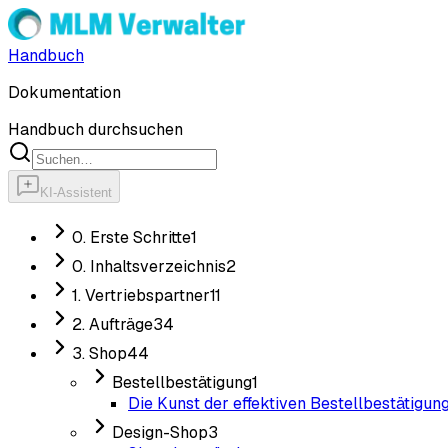
Handbuch
Dokumentation
Handbuch durchsuchen
KI-Assistent
0. Erste Schritte
1
0. Inhaltsverzeichnis
2
1. Vertriebspartner
11
2. Aufträge
34
3. Shop
44
Bestellbestätigung
1
Die Kunst der effektiven Bestellbestätigun
Design-Shop
3