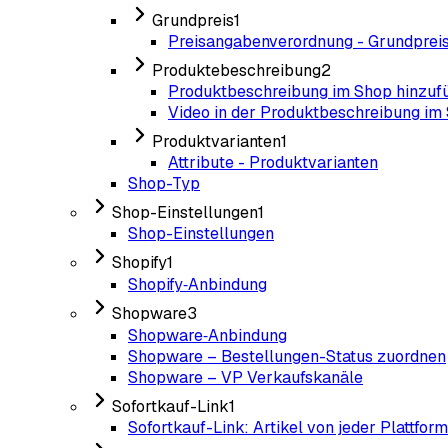
Grundpreis
1
Preisangabenverordnung - Grundprei
Produktebeschreibung
2
Produktbeschreibung im Shop hinzuf
Video in der Produktbeschreibung im 
Produktvarianten
1
Attribute - Produktvarianten
Shop-Typ
Shop-Einstellungen
1
Shop-Einstellungen
Shopify
1
Shopify‑Anbindung
Shopware
3
Shopware‑Anbindung
Shopware – Bestellungen-Status zuordnen
Shopware – VP Verkaufskanäle
Sofortkauf-Link
1
Sofortkauf-Link: Artikel von jeder Plattfor