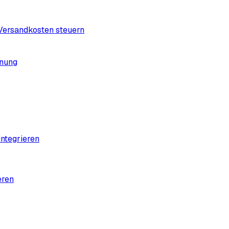
 Versandkosten steuern
dnung
ntegrieren
eren