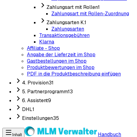
Zahlungsart mit Rollen
1
Zahlungsart mit Rollen-Zuordnung
Zahlungsarten K.
1
Zahlungsarten
Transaktionsgebühren
Klarna
Affiliate - Shop
Angabe der Lieferzeit im Shop
Gastbestellungen im Shop
Produktbewertungen im Shop
PDF in die Produktbeschreibung einfügen
4. Provision
31
5. Partnerprogramm
13
6. Assistent
9
DHL
1
Einstellungen
35
Handbuch
Inhalt