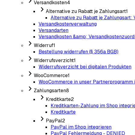
Versandkosten
4
Alternative zu Rabatt je Zahlungsart
1
Alternative zu Rabatt je Zahlungsart:
Versandkostenverwaltung
Versandarten
Versandkosten &amp; Versandkostenzuor
Widerruf
1
Bestellung widerrufen (§ 356a BGB)
Widerrufsverzicht
1
Widerrufsverzicht bei digitalen Produkten
WooCommerce
1
WooCommerce in unser Partnerprogramm i
Zahlungsarten
8
Kreditkarte
2
Kreditkarten-Zahlung im Shop integri
Kreditkarte
PayPal
2
PayPal im Shop integrieren
PayPal Fehlermeldung - DENIED