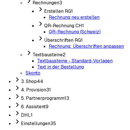
Rechnungen
3
Erstellen RG
1
Rechnung neu erstellen
QR-Rechnung CH
1
QR-Rechnung (Schweiz)
Überschriften RG
1
Rechnung: Überschriften anpassen
Textbausteine
2
Textbausteine - Standard-Vorlagen
Text in der Bestellung
Skonto
3. Shop
44
4. Provision
31
5. Partnerprogramm
13
6. Assistent
9
DHL
1
Einstellungen
35