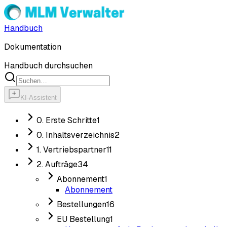
Handbuch
Dokumentation
Handbuch durchsuchen
KI-Assistent
0. Erste Schritte
1
0. Inhaltsverzeichnis
2
1. Vertriebspartner
11
2. Aufträge
34
Abonnement
1
Abonnement
Bestellungen
16
EU Bestellung
1