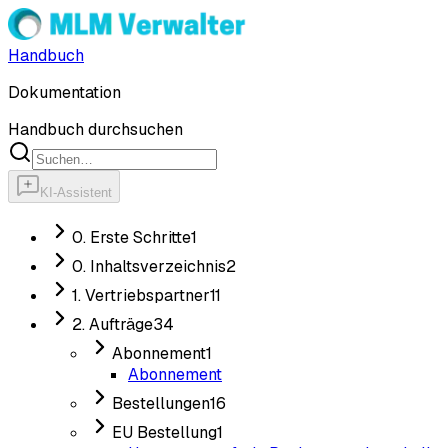
Handbuch
Dokumentation
Handbuch durchsuchen
KI-Assistent
0. Erste Schritte
1
0. Inhaltsverzeichnis
2
1. Vertriebspartner
11
2. Aufträge
34
Abonnement
1
Abonnement
Bestellungen
16
EU Bestellung
1