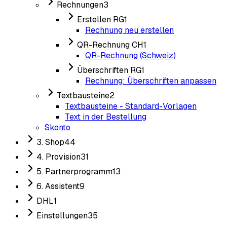
Rechnungen
3
Erstellen RG
1
Rechnung neu erstellen
QR-Rechnung CH
1
QR-Rechnung (Schweiz)
Überschriften RG
1
Rechnung: Überschriften anpassen
Textbausteine
2
Textbausteine - Standard-Vorlagen
Text in der Bestellung
Skonto
3. Shop
44
4. Provision
31
5. Partnerprogramm
13
6. Assistent
9
DHL
1
Einstellungen
35