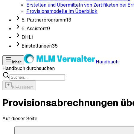
Erstellen und Übermitteln von Zertifikaten bei Er
Provisionsmodelle im Überblick
5. Partnerprogramm
13
6. Assistent
9
DHL
1
Einstellungen
35
Handbuch
Inhalt
Handbuch durchsuchen
KI-Assistent
Provisionsabrechnungen üb
Auf dieser Seite