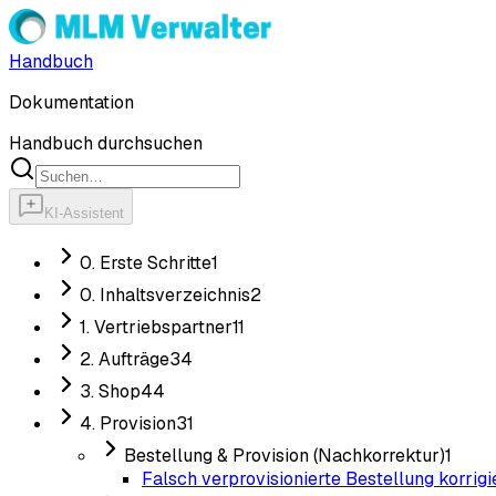
Handbuch
Dokumentation
Handbuch durchsuchen
KI-Assistent
0. Erste Schritte
1
0. Inhaltsverzeichnis
2
1. Vertriebspartner
11
2. Aufträge
34
3. Shop
44
4. Provision
31
Bestellung & Provision (Nachkorrektur)
1
Falsch verprovisionierte Bestellung korrigi