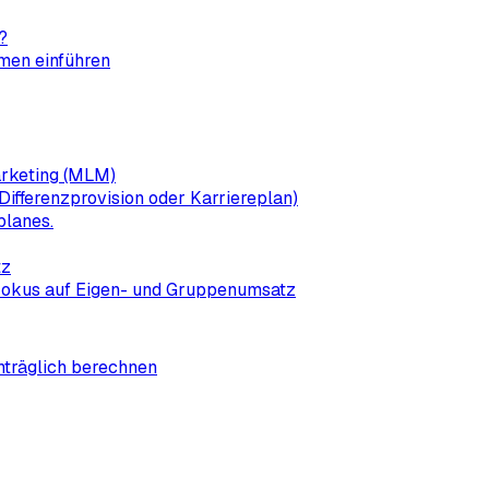
?
men einführen
arketing (MLM)
ifferenzprovision oder Karriereplan)
planes.
tz
Fokus auf Eigen- und Gruppenumsatz
hträglich berechnen