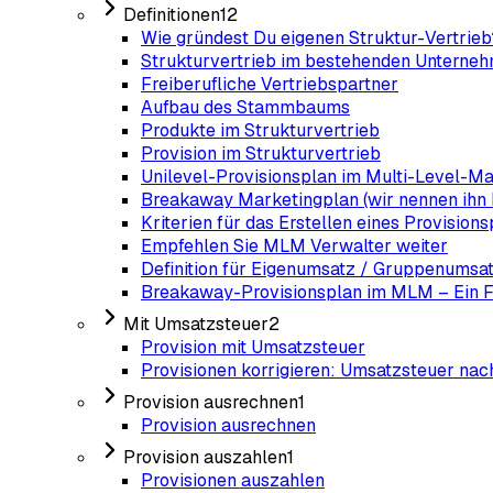
Definitionen
12
Wie gründest Du eigenen Struktur-Vertrieb
Strukturvertrieb im bestehenden Unterneh
Freiberufliche Vertriebspartner
Aufbau des Stammbaums
Produkte im Strukturvertrieb
Provision im Strukturvertrieb
Unilevel-Provisionsplan im Multi-Level-M
Breakaway Marketingplan (wir nennen ihn D
Kriterien für das Erstellen eines Provisions
Empfehlen Sie MLM Verwalter weiter
Definition für Eigenumsatz / Gruppenumsa
Breakaway-Provisionsplan im MLM – Ein 
Mit Umsatzsteuer
2
Provision mit Umsatzsteuer
Provisionen korrigieren: Umsatzsteuer nac
Provision ausrechnen
1
Provision ausrechnen
Provision auszahlen
1
Provisionen auszahlen