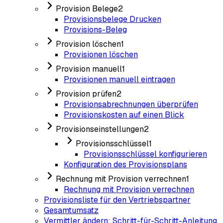
Provision Belege
2
Provisionsbelege Drucken
Provisions-Beleg
Provision löschen
1
Provisionen löschen
Provision manuell
1
Provisionen manuell eintragen
Provision prüfen
2
Provisionsabrechnungen überprüfen
Provisionskosten auf einen Blick
Provisionseinstellungen
2
Provisionsschlüssel
1
Provisionsschlüssel konfigurieren
Konfiguration des Provisionsplans
Rechnung mit Provision verrechnen
1
Rechnung mit Provision verrechnen
Provisionsliste für den Vertriebspartner
Gesamtumsatz
Vermittler ändern: Schritt-für-Schritt-Anleitung